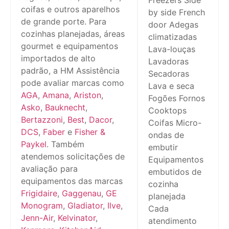
Freezers Side
coifas e outros aparelhos
by side French
de grande porte. Para
door Adegas
cozinhas planejadas, áreas
climatizadas
gourmet e equipamentos
Lava-louças
importados de alto
Lavadoras
padrão, a HM Assistência
Secadoras
pode avaliar marcas como
Lava e seca
AGA
,
Amana
,
Ariston
,
Fogões Fornos
Asko
,
Bauknecht
,
Cooktops
Bertazzoni
,
Best
,
Dacor
,
Coifas Micro-
DCS
,
Faber
e
Fisher &
ondas de
Paykel
. Também
embutir
atendemos solicitações de
Equipamentos
avaliação para
embutidos de
equipamentos das marcas
cozinha
Frigidaire
,
Gaggenau
,
GE
planejada
Monogram
,
Gladiator
,
Ilve
,
Cada
Jenn-Air
,
Kelvinator
,
atendimento