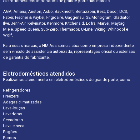
eletrodomésticos importados de grande porte das marcas:
AGA, Amana, Ariston, Asko, Bauknecht, Bertazzoni, Best, Dacor, DCS,
Faber, Fischer & Paykel, Frigidaire, Gaggenau, GE Monogram, Gladiator,
Ilve, Jenn-Air, Kelvinator, Kenmore, Kitchenaid, Lofra, Marvel, Maytag,
Miele, Speed Queen, Sub-Zero, Thermador, U-Line, Viking, Whirlpool e
Wolf.
Para essas marcas, a HM Assistência atua como empresa independente,
sem vínculo de assistência autorizada, representação oficial ou extensão
de garantia do fabricante.
Eletrodomésticos atendidos
Realizamos atendimento em eletrodomésticos de grande porte, como:
Refrigeradores
Freezers
Adegas climatizadas
Lava-louças
Lavadoras
Secadoras
Lava e seca
Fogões
Fornos