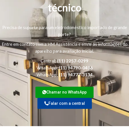
técnico
Precisa de suporte para um eletrodoméstico importado de grande
porte?
Entre em contato com a HM Assistência e envie as informações do
aparelho para avaliação inicial.
Central:
(11) 2257-0299
WhatsApp:
(11) 94790-0486
WhatsApp:
(11) 94777-3134
Chamar no WhatsApp
Falar com a central